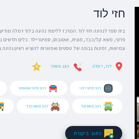
חזי לוד
בית ספר לנהיגה חזי לוד. המרכז ללימוד נהיגה בלוד רמלה מודיע
פרטי, משא קל/כבד, מונית, אוטובוס, סמיטריילר. כלים חדשים נו
וגמישות, זמינות גבוהה של טסטים ואפשרות להוציא רשיון נהיגה בזמן
לוד
,
רמלה
הצג מספר
4
רכב פרטי ידני
רכב פרטי אוטומט
רכב משא קל
רכב משא כבד
כתוב ביקורת